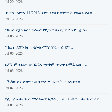
Jul 20, 2026
ቅዳሜ ሐምሌ 11/2018 ዓ.ም በታላቅ ድምቀት ያስመርቃል።
Jul 16, 2026
"ከራስ ደጀን እስከ ዳሎል" የደጋ፣ወይናደጋና ቆላ የተቋማት …
Jul 06, 2026
" ከራስ ደጀን እስከ ዳሎል የማይበገር ቱሪዝም …
Jul 06, 2026
በሥነ-ምግባራዊ ውሳኔ እና የጥቅም ግጭት በሚል ርዕስ …
Jul 03, 2026
13ኛው የቱሪዝምና መስተንግዶ ሳምንት ተጠናቀቀ።
Jul 02, 2026
የፌደራል ቱሪዝም ማሰልጠኛ ኢንስቲትዩት 13ኛው የቱሪዝም እና …
Jul 02, 2026