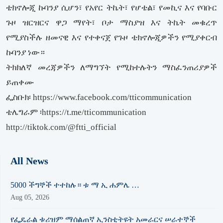
ቴክኖሎጂ ኩባንያ ሲሆን፣ የአየር ትኬት፣ የሆቴል፣ የመኪና እና የባቡር
ጉዞ ዝርዝርና ዋጋ ማየት፣ ቦታ ማስያዝ እና ትኬት መቁረጥ
የሚያስችሉ ዘመናዊ እና የተቀናጀ የጉዞ ቴክኖሎጂዎችን የሚያቀርብ
ኩባንያ ነው።
ትክክለኛ መረጃዎችን ለማግኘት የሚከተሉትን ማስፈንጠሪያዎች
ይጠቀሙ
ፌስቡክ፡ https://www.facebook.com/tticommunication
ቴሌግራም ፡https://t.me/tticommunication
http://tiktok.com/@ftti_official
All News
5000 ችግኞች ተተከሉ። ቱ ማ ኢ ሐምሌ …
Aug 05, 2026
የፌዴራል ቱሪዝም ማሰልጠኛ ኢንስቲትዩት አመራርና ሠራተኞች