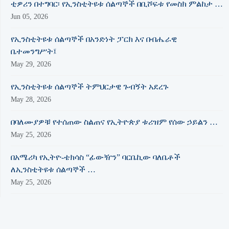
ቲዎሪን በተግባር፡ የኢንስቲትዩቱ ሰልጣኞች በቢሾፍቱ የመስክ ምልከታ …
Jun 05, 2026
የኢንስቲትዩቱ ሰልጣኞች በአንድነት ፓርክ እና በብሔራዊ
ቤተመንግሥት፤
May 29, 2026
የኢንስቲትዩቱ ሰልጣኞች ትምህርታዊ ጉብኝት አደረጉ
May 28, 2026
በባለሙያዎቹ የተሰጠው ስልጠና የኢትዮጵያ ቱሪዝም የሰው ኃይልን …
May 25, 2026
በአሜሪካ የኢትዮ-ቴክሳስ “ፊውዥን” ባርቤኪው ባለቤቶች
ለኢንስቲትዩቱ ሰልጣኞች …
May 25, 2026
በመረጃ አያያዝ የደረሰበትን ደረጃ የሚያሳይ ''የመረጃ ሉዓላዊነት …
May 22, 2026