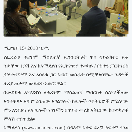
ሚያዝያ 15/ 2018 ዓ.ም.
የፌዴራል ቱሪዝም ማሰልጠኛ ኢንስቲትዩት ዋና ዳይሬክተር አቶ
ጌታቸው ነጋሽ እና ከአማዴየስ የኢትዮጵያ ተወካይ / ቦስተን ፓርትነርስ
ኃ/የተ/የግ/ማ እና አባላቱ ጋር አብሮ መስራት በሚቻልባቸው ጉዳዮች
ዙሪያ ጠቃሚ ውይይት አድርገዋል።
በውይይቱ አማድየስ ለቱሪዝም ማሰልጠኛ ማበርከት ስለሚችለው
አስተዋጻኦ እና የሚሰጠው አገልግሎት ከሌሎች ሶፍትዌሮች የሚለየው
ምን እንደሆነ እና ሌሎች ነጥቦችን በጥያቄ መልክ አቅርበው ከተወካዮቹ
ምላሽ ተሰጥቷል፡፡
አማዴየስ (www.amadeus.com) በዓለም አቀፍ ደረጃ ከፍተኛ የጉዞ