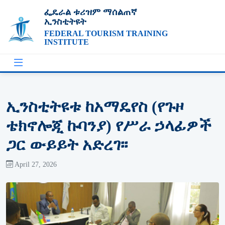
ፌዴራል ቱሪዝም ማሰልጠኛ
ኢንስቲትዩት
FEDERAL TOURISM TRAINING
INSTITUTE
ኢንስቲትዩቱ ከአማዴየስ (የጉዞ
ቴክኖሎጂ ኩባንያ) የሥራ ኃላፊዎች
ጋር ውይይት አድረገ፡፡
April 27, 2026