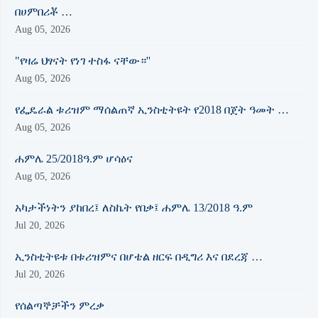
በሀምበሪቾ …
Aug 05, 2026
"የዛሬ ህፃናት የነገ ተስፋ ናቸው።''
Aug 05, 2026
የፌዴራል ቱሪዝም ማሰልጠኛ ኢንስቲትዩት የ2018 በጀት ዓመት …
Aug 05, 2026
ሐምሌ 25/2018ዓ.ም ሆሳዕና
Aug 05, 2026
አካታችነትን ያከበረ፤ ለስኬት የበቃ፤ ሐምሌ 13/2018 ዓ.ም
Jul 20, 2026
ኢንስቲትዩቱ በቱሪዝምና በሆቴል ዘርፍ በዲግሪ እና በደረጃ …
Jul 20, 2026
የሰልጣኞቻችን ምረቃ