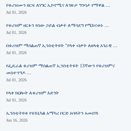
የቱሪዝሙን ዘርፍ ለሃገር ኢኮኖሚና ለገጽታ ግንባታ የማዋል …
Jul 01, 2026
የቱሪዝም ዘርፉን የሰው ኃይል ብቃት ለማሳደግ የሚከናወኑ …
Jul 01, 2026
በቱሪዝም ማሰልጠኛ ኢንስቲትዩት "የላቀ ብቃት ለዘላቂ አገራዊ …
Jul 01, 2026
የፌዴራል ቱሪዝም ማሰልጠኛ ኢንስቲትዩት 13ኛውን የቱሪዝምና
መስተንግዶ …
Jul 01, 2026
የላቀ ክህሎት ለቱሪዝም እድገት
Jul 01, 2026
ኢንስቲትዩቱ የቴክኒካል አማካሪ ቦርድ አባላትን አመሰገነ
Jun 16, 2026