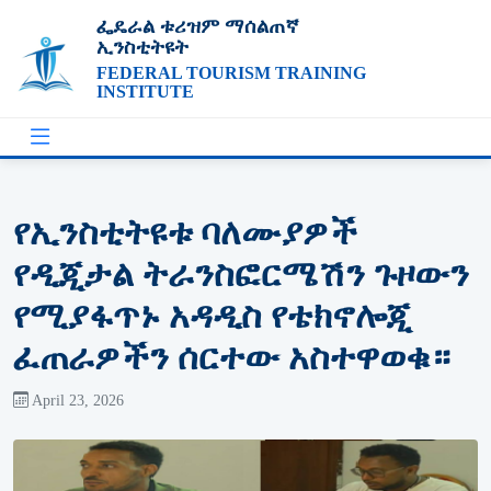
ፌዴራል ቱሪዝም ማሰልጠኛ
ኢንስቲትዩት
FEDERAL TOURISM TRAINING
INSTITUTE
የኢንስቲትዩቱ ባለሙያዎች
የዲጂታል ትራንስፎርሜሽን ጉዞውን
የሚያፋጥኑ አዳዲስ የቴክኖሎጂ
ፈጠራዎችን ሰርተው አስተዋወቁ።
April 23, 2026