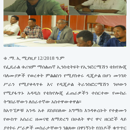
ቱ .ማ. ኢ ሚያዚያ 12/2018 ዓ.ም
የፌዴራል ቱሪዝም ማሰልጠኛ ኢንስቲትዩት የኢንፎርሜሽን ቴክኖሎጂ
ባለሙያዎች የወረቀት ምልልስን የሚያስቀሩ ዲጂታል በሆነ መንገድ
ሥራን የሚያቀላጥፉ እና የዲጂታል ትራንስፎርሜሽን ጉዞውን
የሚያፋጥኑ አዳዲስ የቴክኖሎጂ ፈጠራዎችን ተሰርተው የሙከራ
ትግበራቸውን ለሰራተኛው አስተዋውቀዋል፡፡
ከአጥኚዎቹ አንዱ አቶ ደስይበለው አግማስ እንዳቀረቡት የተቋሙን
የውስጥ አሰራር ዘመናዊ ለማድረግ በሁለት ዋና ዋና ዘርፎች ላይ
ያተኮሩ ሥራዎች መስራታቸውን ገልጸው በዋነኝነት የሰነዶች ቁጥጥር