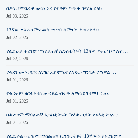
በሥነ-ምግባራዊ ውሳኔ እና የጥቅም ግጭት በሚል ርዕስ …
Jul 03, 2026
13ኛው የቱሪዝምና መስተንግዶ ሳምንት ተጠናቀቀ።
Jul 02, 2026
የፌደራል ቱሪዝም ማሰልጠኛ ኢንስቲትዩት 13ኛው የቱሪዝም እና …
Jul 02, 2026
የቱሪዝሙን ዘርፍ ለሃገር ኢኮኖሚና ለገጽታ ግንባታ የማዋል …
Jul 01, 2026
የቱሪዝም ዘርፉን የሰው ኃይል ብቃት ለማሳደግ የሚከናወኑ …
Jul 01, 2026
በቱሪዝም ማሰልጠኛ ኢንስቲትዩት "የላቀ ብቃት ለዘላቂ አገራዊ …
Jul 01, 2026
የፌዴራል ቱሪዝም ማሰልጠኛ ኢንስቲትዩት 13ኛውን የቱሪዝምና