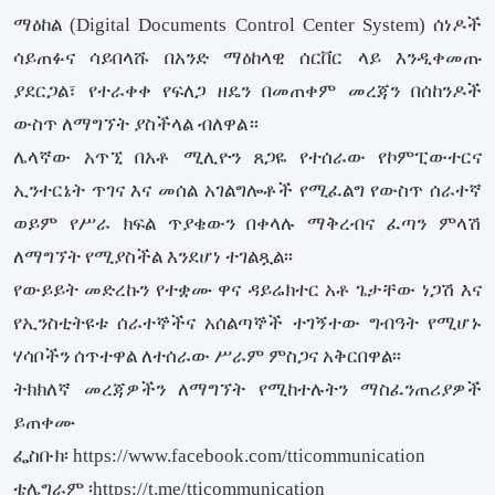
ማዕከል (Digital Documents Control Center System) ሰነዶች
ሳይጠፉና ሳይበላሹ በአንድ ማዕከላዊ ሰርቨር ላይ እንዲቀመጡ
ያደርጋል፣ የተራቀቀ የፍለጋ ዘዴን በመጠቀም መረጃን በሰከንዶች
ውስጥ ለማግኘት ያስችላል ብለዋል።
ሌላኛው አጥኚ በአቶ ሚሊዮን ጸጋዬ የተሰራው የኮምፒውተርና
ኢንተርኔት ጥገና እና መሰል አገልግሎቶች የሚፈልግ የውስጥ ሰራተኛ
ወይም የሥራ ክፍል ጥያቄውን በቀላሉ ማቅረብና ፈጣን ምላሽ
ለማግኘት የሚያስችል እንደሆነ ተገልጿል፡፡
የውይይት መድረኩን የተቋሙ ዋና ዳይሬክተር አቶ ጌታቸው ነጋሽ እና
የኢንስቲትዩቱ ሰራተኞችና አሰልጣኞች ተገኝተው ግብዓት የሚሆኑ
ሃሳቦችን ሰጥተዋል ለተሰራው ሥራም ምስጋና አቅርበዋል፡፡
ትክክለኛ መረጃዎችን ለማግኘት የሚከተሉትን ማስፈንጠሪያዎች
ይጠቀሙ
ፌስቡክ፡ https://www.facebook.com/tticommunication
ቴሌግራም ፡https://t.me/tticommunication