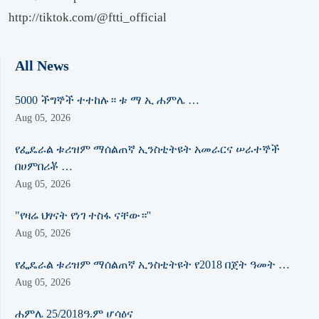
http://tiktok.com/@ftti_official
All News
5000 ችግኞች ተተከሉ። ቱ ማ ኢ ሐምሌ …
Aug 05, 2026
የፌዴራል ቱሪዝም ማሰልጠኛ ኢንስቲትዩት አመራርና ሠራተኞች
በሀምበሪቾ …
Aug 05, 2026
"የዛሬ ህፃናት የነገ ተስፋ ናቸው።''
Aug 05, 2026
የፌዴራል ቱሪዝም ማሰልጠኛ ኢንስቲትዩት የ2018 በጀት ዓመት …
Aug 05, 2026
ሐምሌ 25/2018ዓ.ም ሆሳዕና