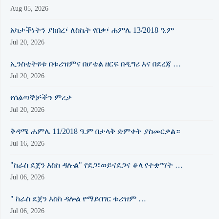
Aug 05, 2026
አካታችነትን ያከበረ፤ ለስኬት የበቃ፤ ሐምሌ 13/2018 ዓ.ም
Jul 20, 2026
ኢንስቲትዩቱ በቱሪዝምና በሆቴል ዘርፍ በዲግሪ እና በደረጃ …
Jul 20, 2026
የሰልጣኞቻችን ምረቃ
Jul 20, 2026
ቅዳሜ ሐምሌ 11/2018 ዓ.ም በታላቅ ድምቀት ያስመርቃል።
Jul 16, 2026
"ከራስ ደጀን እስከ ዳሎል" የደጋ፣ወይናደጋና ቆላ የተቋማት …
Jul 06, 2026
" ከራስ ደጀን እስከ ዳሎል የማይበገር ቱሪዝም …
Jul 06, 2026