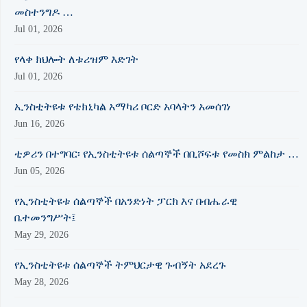
መስተንግዶ …
Jul 01, 2026
የላቀ ክህሎት ለቱሪዝም እድገት
Jul 01, 2026
ኢንስቲትዩቱ የቴክኒካል አማካሪ ቦርድ አባላትን አመሰገነ
Jun 16, 2026
ቲዎሪን በተግባር፡ የኢንስቲትዩቱ ሰልጣኞች በቢሾፍቱ የመስክ ምልከታ …
Jun 05, 2026
የኢንስቲትዩቱ ሰልጣኞች በአንድነት ፓርክ እና በብሔራዊ
ቤተመንግሥት፤
May 29, 2026
የኢንስቲትዩቱ ሰልጣኞች ትምህርታዊ ጉብኝት አደረጉ
May 28, 2026