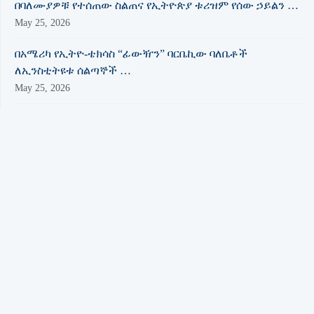
በባለሙያዎቹ የተሰጠው ስልጠና የኢትዮጵያ ቱሪዝም የሰው ኃይልን …
May 25, 2026
በአሜሪካ የኢትዮ-ቴክሳስ “ፊውዥን” ባርቤኪው ባለቤቶች
ለኢንስቲትዩቱ ሰልጣኞች …
May 25, 2026
በመረጃ አያያዝ የደረሰበትን ደረጃ የሚያሳይ ''የመረጃ ሉዓላዊነት …
May 22, 2026
‘ንቁ የዲጂታል ብልህነት ለሥራ ፈጠራ’ በሚል ርዕስ …
May 19, 2026
'መልካምነት ተመሰገነ ቱ.ማ.ኢ
May 12, 2026
Hawassa University Hosts National Research Conference on …
May 06, 2026
በቱሪዝም ዘርፍ ያሉ አቅሞችን አሟጦ ለመጠቀም ተቋማት …